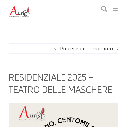
Salta
al
contenuto
Precedente
Prossimo
RESIDENZIALE 2025 –
TEATRO DELLE MASCHERE
Ingrandisci
immagine